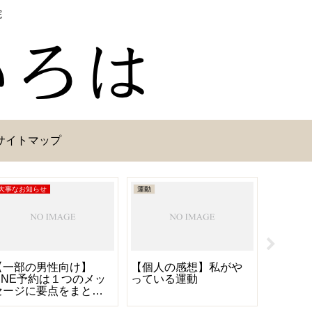
院
サイトマップ
大事なお知らせ
運動
大事なお知
【一部の男性向け】
【個人の感想】私がや
【重要】
LINE予約は１つのメッ
っている運動
改定と
セージに要点をまとめ
トのリ
てお知らせください
知らせ