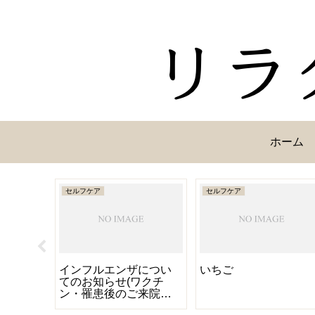
ホーム
セルフケア
セルフケア
追記あ
インフルエンザについ
いちご
月の営業日
てのお知らせ(ワクチ
ン・罹患後のご来院・
予防について等)