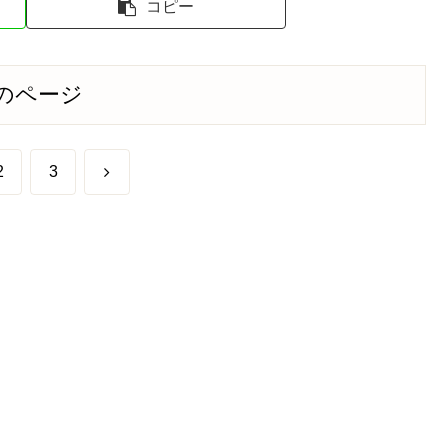
コピー
のページ
次
2
3
へ