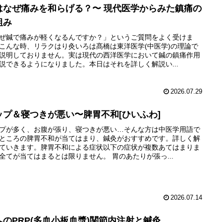
はなぜ痛みを和らげる？〜 現代医学からみた鎮痛の
組み
ぜ鍼で痛みが軽くなるんですか？」というご質問をよく受けま
こんな時、リラクはり灸いろは髙橋は東洋医学(中医学)の理論で
説明しておりません。実は現代の西洋医学において鍼の鎮痛作用
説できるようになりました。本日はそれを詳しく解説い...
2026.07.29
ップ＆寝つきが悪い〜脾胃不和[ひいふわ]
プが多く、お腹が張り、寝つきが悪い…そんな方は中医学用語で
ところの脾胃不和が当てはまり、鍼灸がおすすめです。詳しく解
ていきます。脾胃不和による症状以下の症状が複数あてはまりま
全てが当てはまるとは限りません。 胃のあたりが張っ...
2026.07.14
へのPRP(多血小板血漿)関節内注射と鍼灸