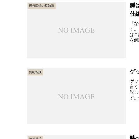
鍼
現代医学の豆知識
仕
「な
す。
はご
を解
ゲ
施術相談
ゲッ
言う
説し
す。
膝
施術相談