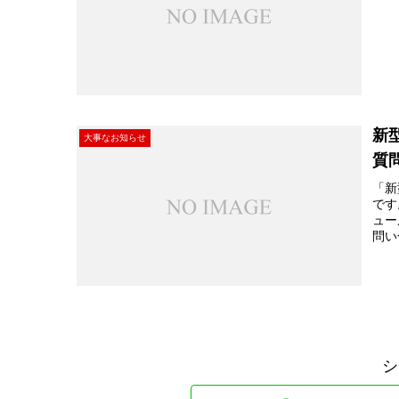
新
大事なお知らせ
質
「新
です
ュー
問い
シ