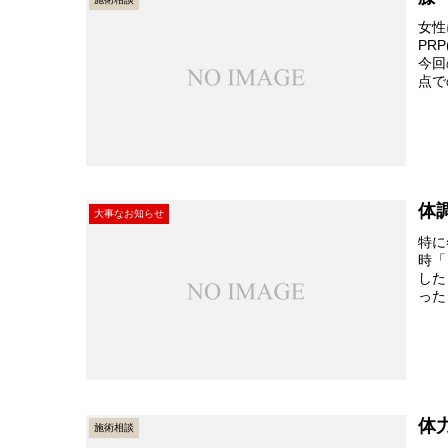
女性
PR
今回
点で
体
大事なお知らせ
特に
時「
した
った
体
施術相談