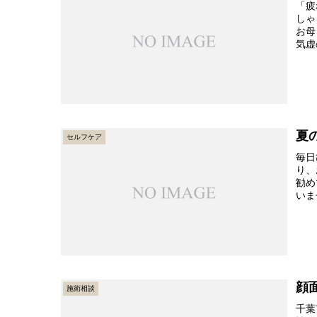
「疲
しゃ
お母
気虚
夏
セルフケア
毎日
り、
勧め
いま
顔
施術相談
千葉