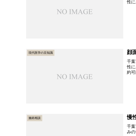
性に
顔
現代医学の豆知識
千葉
性に
約可
慢
施術相談
千葉
みの