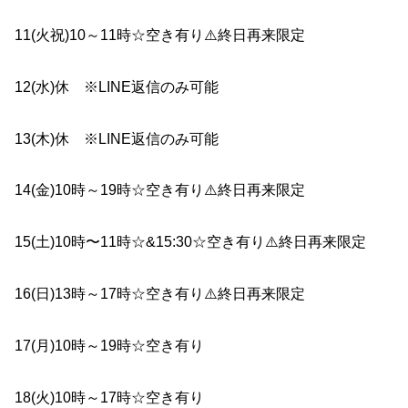
11
(
火祝
)10
～
11
時☆
空き有り
⚠️終日再来限定
12(水)休 ※LINE返信のみ可能
13(木)休 ※LINE返信のみ可能
14(金)
10
時～
19
時☆空き有り
⚠️終日再来限定
15(土)10時〜11時☆&15:30☆空き有り⚠️終日再来限定
16(日)
1
3
時～
1
7
時☆空き有り
⚠️終日再来限定
17(月)
10
時～
19
時☆空き有り
18(火)
10
時～
1
7
時☆空き有り