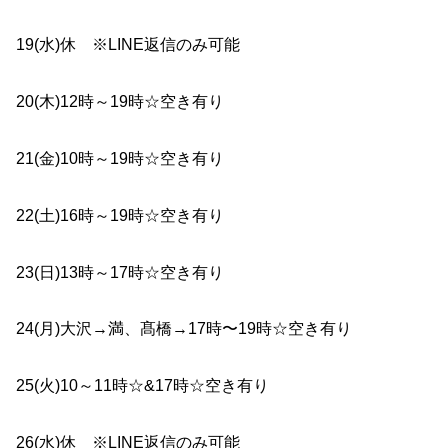
19(水)休 ※LINE返信のみ可能
20(木)
1
2
時～
19
時☆空き有り
21(金)
10
時～
19
時☆空き有り
22(土)
1
6
時～
19
時☆空き有り
23(日)
1
3
時～
1
7
時☆空き有り
24(月)大沢→満、髙橋→17時〜19時☆空き有り
25(火)
10
～
11
時☆
&17
時☆空き有り
26(水)休 ※LINE返信のみ可能