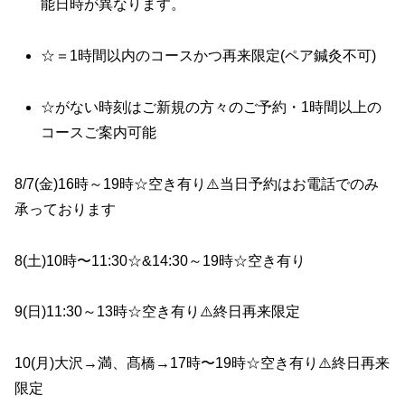
能日時が異なります。
☆＝1時間以内のコースかつ再来限定(ペア鍼灸不可)
☆がない時刻はご新規の方々のご予約・1時間以上の
コースご案内可能
8/
7(
金
)
1
6
時
～
19
時☆空き有り
⚠️当日予約はお電話でのみ
承っております
8(
土
)
10時〜11:3
0
☆&
1
4:30
～
19
時☆空き有り
9(日)
1
1:30
～
1
3
時☆空き有り
⚠️終日再来限定
10(月)大沢→満、髙橋→17時〜19時☆空き有り⚠️終日再来
限定