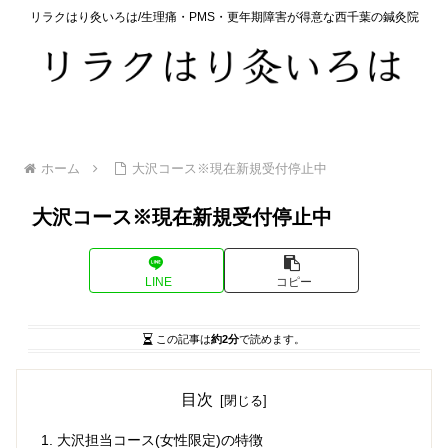
リラクはり灸いろは/生理痛・PMS・更年期障害が得意な西千葉の鍼灸院
ホーム
大沢コース※現在新規受付停止中
大沢コース※現在新規受付停止中
LINE
コピー
この記事は
約2分
で読めます。
目次
大沢担当コース(女性限定)の特徴