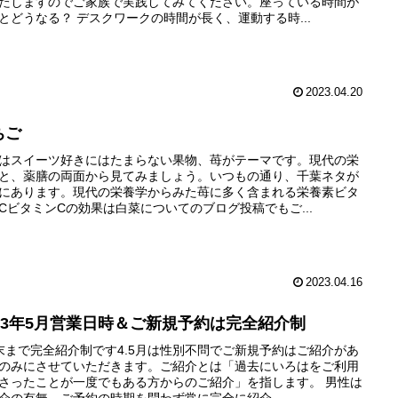
たしますのでご家族で実践してみてください。座っている時間が
とどうなる？ デスクワークの時間が長く、運動する時...
2023.04.20
ちご
はスイーツ好きにはたまらない果物、苺がテーマです。現代の栄
と、薬膳の両面から見てみましょう。いつもの通り、千葉ネタが
にあります。現代の栄養学からみた苺に多く含まれる栄養素ビタ
CビタミンCの効果は白菜についてのブログ投稿でもご...
2023.04.16
023年5月営業日時＆ご新規予約は完全紹介制
末まで完全紹介制です4.5月は性別不問でご新規予約はご紹介があ
のみにさせていただきます。ご紹介とは「過去にいろはをご利用
さったことが一度でもある方からのご紹介」を指します。 男性は