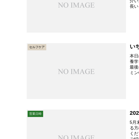
介い
長い
い
セルフケア
本日
養学
最後
ミン
2
営業日時
5月
る方
くだ