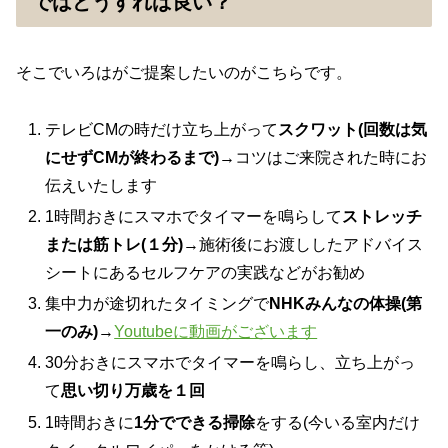
ではどうすれば良い？
そこでいろはがご提案したいのがこちらです。
テレビCMの時だけ立ち上がって
スクワット(回数は気
にせずCMが終わるまで)→
コツはご来院された時にお
伝えいたします
1時間おきにスマホでタイマーを鳴らして
ストレッチ
または筋トレ(１分)
→施術後にお渡ししたアドバイス
シートにあるセルフケアの実践などがお勧め
集中力が途切れたタイミングで
NHKみんなの体操(第
一のみ)
→
Youtubeに動画がございます
30分おきにスマホでタイマーを鳴らし、立ち上がっ
て
思い切り万歳を１回
1時間おきに
1分でできる掃除
をする(今いる室内だけ