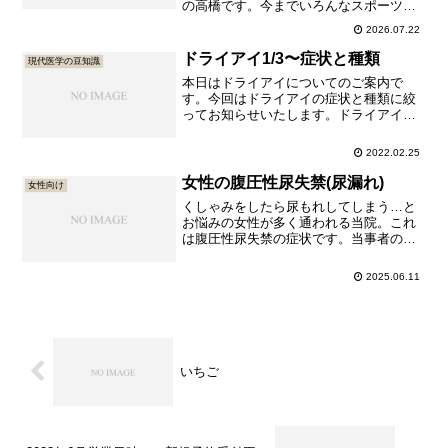
の高橋です。今までいろんなスポーツを
つまみ食いしてまいりました。高みを目
2026.07.22
指したりせず「楽しいから」だけがモチ
ベーションです。よって感動的なエピソ
ドライアイ1/3〜症状と種類
現代医学の豆知識
ードが無いのでプロフィールには書いて
本日はドライアイについてのご案内で
おりません。よく「今何かスポ...
す。今回はドライアイの症状と種類に絞
ってお知らせいたします。ドライアイと
はドライアイは、目を守るための涙の量
が不足したり、涙の質のバランスが崩れ
2022.02.25
ることによって涙が均等に行きわたらな
くなる病気です。目の表面に傷を伴うこ
女性の腹圧性尿失禁(尿漏れ)
女性向け
とがあります。日本で40 歳以...
くしゃみをしたら尿もれしてしまう…と
お悩みの女性が多く通われる当院。これ
は腹圧性尿失禁の症状です。当事者の皆
様はもちろん、ご家族に女性がいらっし
ゃる男性にも読んでいただきたい投稿に
2025.06.11
なっております。腹圧性尿失禁の症状尿
失禁にはさまざまな種類があります。そ
のうちの一つである腹圧性尿失...
いちご