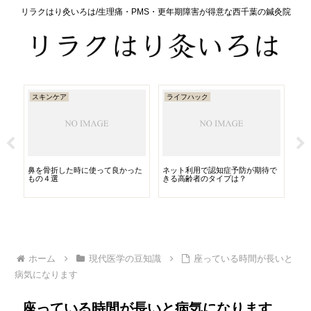
リラクはり灸いろは/生理痛・PMS・更年期障害が得意な西千葉の鍼灸院
スキンケア
ライフハック
セ
鼻を骨折した時に使って良かった
ネット利用で認知症予防が期待で
は
もの４選
きる高齢者のタイプは？
ホーム
現代医学の豆知識
座っている時間が長いと
病気になります
座っている時間が長いと病気になります