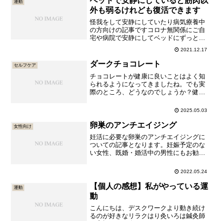
ベッドで安静にしていると筋肉以
運動
外も弱るけれども復活できます
怪我をして安静にしていたり病気療養中
の方向けの記事ですコロナ無関係にご自
宅や病院で安静にしてベッドにずっとい
らっしゃる皆さんこんにちは。今日は
2021.12.17
「ずっと寝ていると筋肉が落ちる以外に
全身に影響が出ます」という内容のブロ
ダークチョコレート
セルフケア
グです。でも安心してください。怪我や
チョコレートが健康に良いことはよく知
ご病気から解放されかけた時にリ...
られるようになってきましたね。でも実
際のところ、どうなのでしょうか？健康
に良いのはカカオの割合が多いダークチ
ョコレート！…ということでダークチョ
2025.05.03
コレートについて調べてみました。砂糖
が多い、又はカカオの割合が低いチョコ
卵巣のアンチエイジング
女性向け
レートではなく、あくまでダー...
妊活に必要な卵巣のアンチエイジングに
ついての記事となります。妊娠予定のな
い女性、既婚・婚活中の男性にもお勧め
です。不妊治療の保険適用が始まりまし
た先月から人工授精等の｢一般不妊治
2022.05.24
療｣、体外受精・顕微授精等の｢生殖補助
医療｣について、保険適用されることとな
【個人の感想】私がやっている運
運動
りました。令和4年4月から...
動
こんにちは、デスクワークより動き続け
るのが好きなリラクはり灸いろは鍼灸師