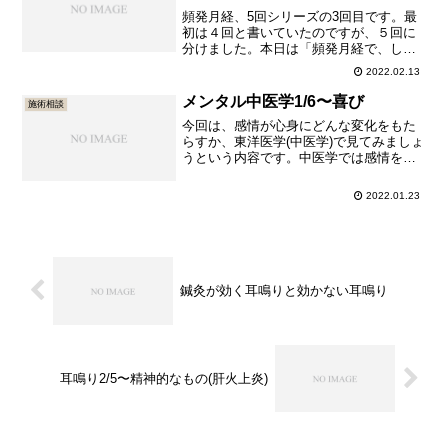
頻発月経、5回シリーズの3回目です。最
初は４回と書いていたのですが、５回に
分けました。本日は「頻発月経で、しか
も便秘で胸がうっすら苦しいです」とい
2022.02.13
う、陽盛血熱(ようせいけつねつ)による月
経先期(げっけいせんき)についてです。頻
メンタル中医学1/6〜喜び
施術相談
発月経は、東洋医学でいうところの月経
今回は、感情が心身にどんな変化をもた
先期(げっけいせん...
らすか、東洋医学(中医学)で見てみましょ
うという内容です。中医学では感情を喜
(き＝喜び)・怒(ど＝怒り)・憂(ゆう＝心
配)・思(し＝不安)・悲(ひ＝悲しみ)・恐
2022.01.23
(きょう＝恐れ)・驚(きょう＝驚き)の７つ
に分けて七情(しちじょう)と呼んでいま
す。...
鍼灸が効く耳鳴りと効かない耳鳴り
耳鳴り2/5〜精神的なもの(肝火上炎)