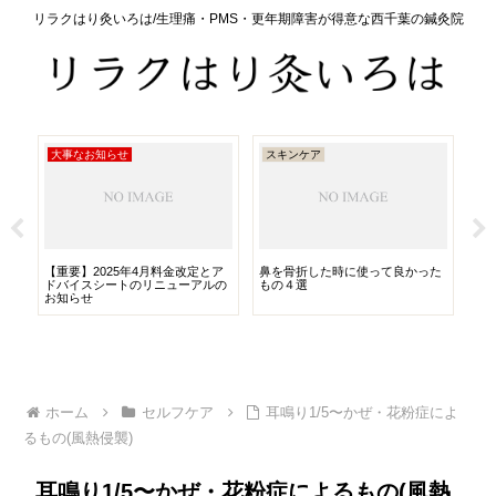
リラクはり灸いろは/生理痛・PMS・更年期障害が得意な西千葉の鍼灸院
大事なお知らせ
スキンケア
栄
【重要】2025年4月料金改定とア
鼻を骨折した時に使って良かった
さ
ドバイスシートのリニューアルの
もの４選
お知らせ
ホーム
セルフケア
耳鳴り1/5〜かぜ・花粉症によ
るもの(風熱侵襲)
耳鳴り1/5〜かぜ・花粉症によるもの(風熱