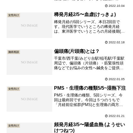
以下のような症状が複数現れますが、全
2022.10.04
部当てはまるというわけではございませ
ん。 太りやすい 皮脂が多い ベトベトし
稀発月経2/5〜血虚(けっきょ)
女性向け
た汗が出る 痰が多い 顔が黄色っぽい 胸
稀発月経の5回シリーズ、本日2回目で
が苦しくなる時が...
す。現代医学でいうところの稀発月経
は、東洋医学でいうところの月経後期(げ
っけいこうき)にあたります。稀発月経シ
リーズ、他の投稿予定は次の通りです。
2022.02.18
稀発月経1/5〜腎虚(じんきょ)稀発月経
3/5〜虚寒(きょかん)稀発月経4/5〜実寒(じ
偏頭痛(片頭痛)とは？
施術相談
っかん)稀...
千葉市/西千葉/みどり台駅/稲毛駅/千葉駅
周辺で、偏頭痛（片頭痛）・筋緊張性頭
痛などでお悩みの女性へ鍼灸をご提供し
ております。女性鍼灸師常駐の針灸院。
男性の方はご紹介予約のみ承っておりま
2022.01.05
す。
PMS・生理痛の種類5/5~湿熱下注
女性向け
PMS・生理痛の種類、5回シリーズ、今
回は最終回です。今回は５つのうちで
「月経前症候群(PMS)と生理痛の両方が
あって、おりものが多いんです」とお悩
みの方に多い体質である、湿熱下注(しつ
2022.01.21
ねつかちゅう)についてご説明いたしま
す。過去の回はこちらですPMS・生理痛
頻発月経3/5〜陽盛血熱 (ようせい
女性向け
の種類1/5~気血両...
けつねつ)