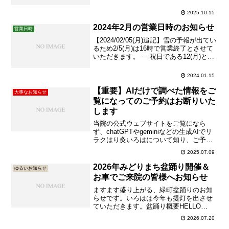
ンフルエンザワクチンを接種予定の方が
増えています。当院の方針として、ワク
2025.10.15
チン接種前日〜副反応ありの期間は施術
を避けら...
2024年2月の営業日時のお知らせ
営業日時
【2024/02/05(月)追記】雪の予報が出てい
るため2/5(月)は16時で営業終了とさせて
いただきます。-----祝日である12(月)と
23(金)は、日曜日と同様に18:00施術終
了、18:15閉店(退店)とさせていただきま
2024.01.15
す。ご注意下さいませ。現在新型コロナ
ウイルスの新しい...
【重要】AIだけで調べた情報をご
大事なお知らせ
覧になってのご予約はお断りいた
します
当院の公式ウェブサイトをご覧になら
ず、chatGPTやgeminiなどの生成AIでリ
ラクはり灸いろはについて知り、ご予約
電話をかけようとしていらっしゃる方へ
2025.07.09
向けての投稿です。生成AIでしか情報を
収集せずご予約電話することを禁止しま
2026年みどりまち盆踊り開催＆
ゆるいお知らせ
すchatGPTやgemini等で当院について知
お車でご来院の皆様へお知らせ
り...
ますます盛り上がる、緑町盆踊りのお知
らせです。いろはは今年も提灯を出させ
ていただきます。盆踊り概要HELLO
GARDENの公式発表によると 日程：2026
2026.07.20
年7月25日（土）・26日（日）※両日雨天