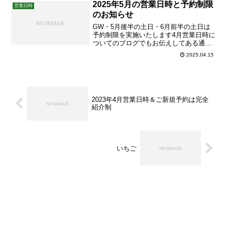
の場合は盆踊りのみ27日（月）に順延 時
2025年5月の営業日時と予約制限
営業日時
間：16:00-21:00（緑町公園での盆...
のお知らせ
GW・5月後半の土日・6月前半の土日は
予約制限を実施いたします4月営業日時に
ついてのブログでもお伝えしてある通
り、ゴールデンウィークは初回ご予約不
2025.04.15
可、再来限定でのご予約受付を実施いた
します。また、5月後半と6月前半の土日
は再来予約限定とさせていただきます。
ご迷惑をおかけいたします...
2023年4月営業日時＆ご新規予約は完全
紹介制
いちご