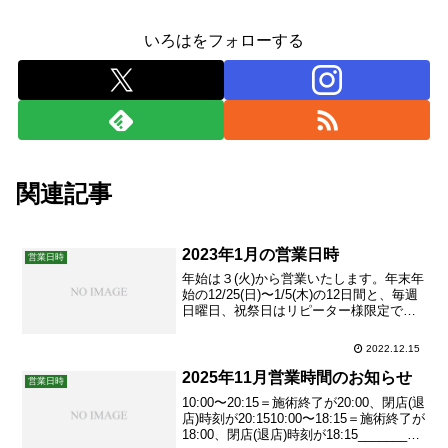
いろはをフォローする
関連記事
2023年1月の営業日時
営業日時
年始は３(火)から営業いたします。年末年
始の12/25(日)〜1/5(木)の12日間と、毎週
日曜日、祝祭日はリピーター様限定でご
予約承ります。初回ご予約をご希望の場
合、年内は24(土)までのお日にち、年明け
2022.12.15
は1/6(金)以降のお日にちをご指定くださ
いますようよろしくお願いいたしま...
2025年11月営業時間のお知らせ
営業日時
10:00〜20:15＝施術終了が20:00、閉店(退
店)時刻が20:1510:00〜18:15＝施術終了が
18:00、閉店(退店)時刻が18:15_______イ