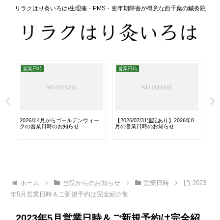
リラクはり灸いろは/生理痛・PMS・更年期障害が得意な西千葉の鍼灸院
営業日時
営業日時
大
2026年4月からゴールデンウィー
【2026/07/31追記あり】2026年8
【重
クの営業日時のお知らせ
月の営業日時のお知らせ
ド
お
ホーム
当院からのお知らせ
営業日時
2023
年5月営業日時＆ご新規予約は完全紹介制
2023年5月営業日時＆ご新規予約は完全紹