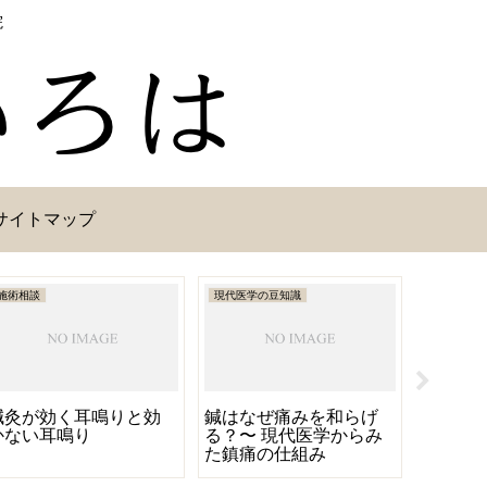
院
サイトマップ
施術相談
現代医学の豆知識
大事なお知
鍼灸が効く耳鳴りと効
鍼はなぜ痛みを和らげ
【重要】
かない耳鳴り
る？〜 現代医学からみ
改定と
た鎮痛の仕組み
トのリ
知らせ