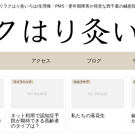
リラクはり灸いろは/生理痛・PMS・更年期障害が得意な西千葉の鍼灸
アクセス
ブログ
ライフハック
セルフケア
ネット利用で認知症予
私たちの落花生
き
防が期待できる高齢者
のタイプは？