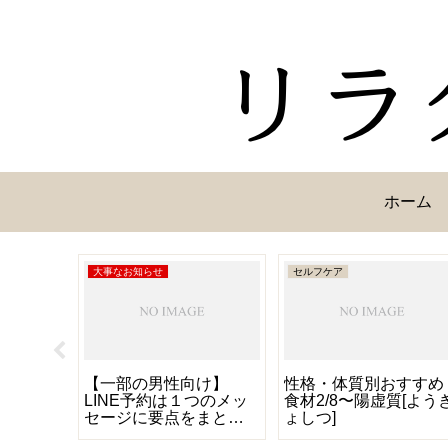
ホーム
大事なお知らせ
セルフケア
い
【一部の男性向け】
性格・体質別おすすめ
LINE予約は１つのメッ
食材2/8〜陽虚質[よう
セージに要点をまとめ
ょしつ]
てお知らせください