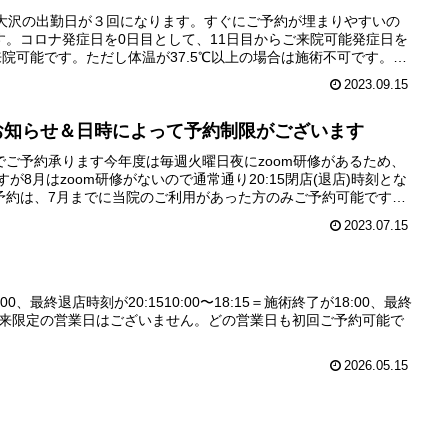
は大沢の出勤日が３回になります。すぐにご予約が埋まりやすいの
す。コロナ発症日を0日目として、11日目からご来院可能発症日を
来院可能です。ただし体温が37.5℃以上の場合は施術不可です。10
2023.09.15
のお知らせ＆日時によって予約制限がございます
ご予約承ります今年度は毎週火曜日夜にzoom研修があるため、
ですが8月はzoom研修がないので通常通り20:15閉店(退店)時刻とな
予約は、7月までに当院のご利用があった方のみご予約可能です。
2023.07.15
0:00、最終退店時刻が20:1510:00〜18:15＝施術終了が18:00、最終
月は再来限定の営業日はございません。どの営業日も初回ご予約可能で
2026.05.15