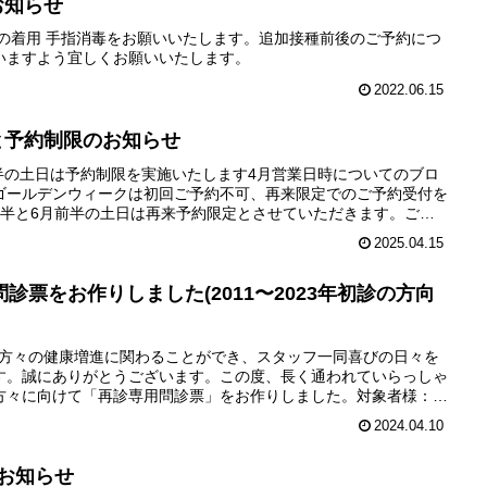
お知らせ
クの着用 手指消毒をお願いいたします。追加接種前後のご予約につ
いますよう宜しくお願いいたします。
2022.06.15
時と予約制限のお知らせ
半の土日は予約制限を実施いたします4月営業日時についてのブロ
ゴールデンウィークは初回ご予約不可、再来限定でのご予約受付を
後半と6月前半の土日は再来予約限定とさせていただきます。ご迷
2025.04.15
診票をお作りしました(2011〜2023年初診の方向
山の方々の健康増進に関わることができ、スタッフ一同喜びの日々を
す。誠にありがとうございます。この度、長く通われていらっしゃ
方々に向けて「再診専用問診票」をお作りしました。対象者様：
2024.04.10
のお知らせ