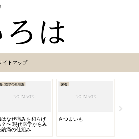
院
サイトマップ
現代医学の豆知識
栄養
セルフケア
鍼はなぜ痛みを和らげ
さつまいも
性格・
る？〜 現代医学からみ
食材2/
た鎮痛の仕組み
ょしつ]