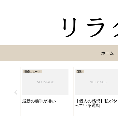
ホーム
医療ニュース
運動
に使っ
最新の義手が凄い
【個人の感想】私がや
４選
っている運動