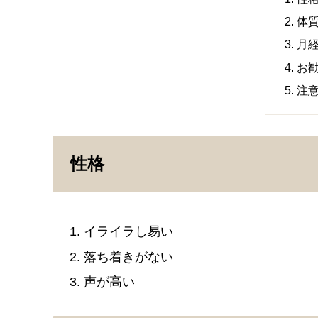
体
月
お
注
性格
イライラし易い
落ち着きがない
声が高い