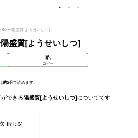
6/8〜陽盛質[ようせいしつ]
〜陽盛質[ようせいしつ]
コピー
は
約2分
で読めます。
ビができる
陽盛質[ようせいしつ]
についてです。
次
格