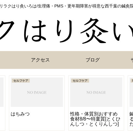
リラクはり灸いろは/生理痛・PMS・更年期障害が得意な西千葉の鍼灸
アクセス
ブログ
セルフケア
セルフケア
はちみつ
性格・体質別おすすめ
食材8/8〜特稟質[とくひ
んしつ・とくりんしつ]