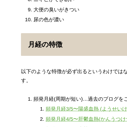
大便の臭いがきつい
尿の色が濃い
月経の特徴
以下のような特徴が必ず出るというわけでは
す。
頻発月経(周期が短い)…過去のブログを
頻発月経3/5〜陽盛血熱 (ようせい
頻発月経4/5〜肝鬱血熱(かんうつけ