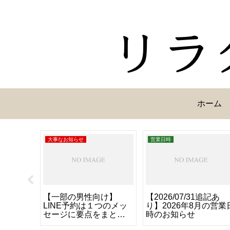
ホーム
大事なお知らせ
営業日時
血小板血
【一部の男性向け】
【2026/07/31追記あ
と鍼灸
LINE予約は１つのメッ
り】2026年8月の営業
セージに要点をまとめ
時のお知らせ
てお知らせください