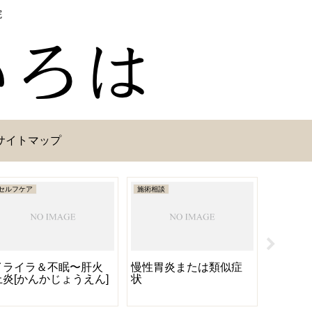
院
サイトマップ
セルフケア
施術相談
セルフケア
イライラ＆不眠〜肝火
慢性胃炎または類似症
いちご
上炎[かんかじょうえん]
状