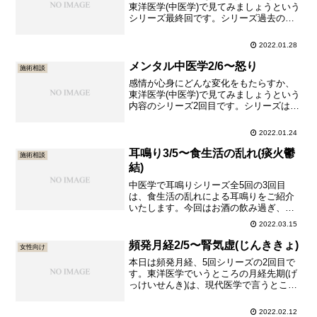
東洋医学(中医学)で見てみましょうという
シリーズ最終回です。シリーズ過去の投
稿は以下の通りです。メンタル中医学
1/6〜喜びメンタル中医学2/6〜怒りメン
2022.01.28
タル中医学3/6〜心配・不安メンタル中医
学4/6〜悲しみメンタル中医学5/6〜恐れ
メンタル中医学2/6〜怒り
施術相談
今回は驚き...
感情が心身にどんな変化をもたらすか、
東洋医学(中医学)で見てみましょうという
内容のシリーズ2回目です。シリーズは全
６回です。メンタル中医学1/6〜喜びメン
タル中医学3/6〜心配・不安メンタル中医
2022.01.24
学4/6〜悲しみメンタル中医学5/6〜恐れ
メンタル中医学6/6〜驚きでは、怒り＆怒
耳鳴り3/5〜食生活の乱れ(痰火鬱
施術相談
りす...
結)
中医学で耳鳴りシリーズ全5回の3回目
は、食生活の乱れによる耳鳴りをご紹介
いたします。今回はお酒の飲み過ぎ、味
の濃いものの食べ過ぎ等によって耳鳴り
2022.03.15
が起きる、痰火鬱結(たんかうっけつ)で
す。痰火鬱結(たんかうっけつ)による症状
頻発月経2/5〜腎気虚(じんききょ)
女性向け
耳鳴り以外に、以下の症状の中から複数
本日は頻発月経、5回シリーズの2回目で
が現れます。 頭が重い...
す。東洋医学でいうところの月経先期(げ
っけいせんき)は、現代医学で言うところ
の頻発月経にあたります。今回は「頻発
月経で、しかも疲れやすいし腰が痛い
2022.02.12