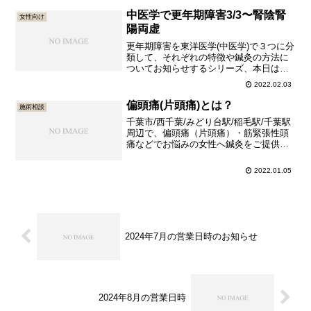
し、頻尿があります」という、腎気虚(じ
んききょ)による月経先期(げっけいせん
中医学で更年期障害3/3〜腎陰腎
女性向け
き)です。同シリーズ...
陽両虚
更年期障害を東洋医学(中医学)で３つに分
類して、それぞれの特徴や鍼灸の方法に
ついてお知らせするシリーズ、本日は最
終回です。過去の投稿は以下の通りで
2022.02.03
す。中医学で更年期障害1/3〜腎陰虚(じん
いんきょ)＝ホットフラッシュでお困りの
偏頭痛(片頭痛)とは？
施術相談
方中医学で更年期障害2/3〜腎陽虚＝冷え
千葉市/西千葉/みどり台駅/稲毛駅/千葉駅
性と頻尿でお困...
周辺で、偏頭痛（片頭痛）・筋緊張性頭
痛などでお悩みの女性へ鍼灸をご提供し
ております。女性鍼灸師常駐の針灸院。
男性の方はご紹介予約のみ承っておりま
2022.01.05
す。
2024年7月の営業日時のお知らせ
2024年8月の営業日時