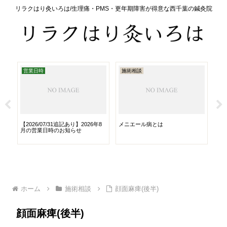
リラクはり灸いろは/生理痛・PMS・更年期障害が得意な西千葉の鍼灸院
営業日時
施術相談
栄
【2026/07/31追記あり】2026年8
メニエール病とは
さ
月の営業日時のお知らせ
ホーム
施術相談
顔面麻痺(後半)
顔面麻痺(後半)