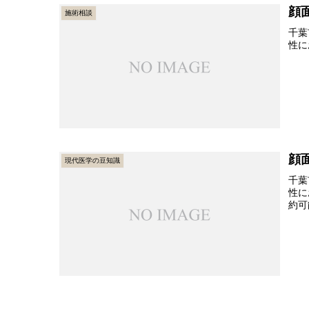
顔
施術相談
千葉
性に
顔
現代医学の豆知識
千葉
性に
約可