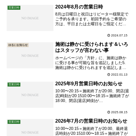
でもある方からのご紹介」を指します。
男性はご紹介の有無、ご予約の時期を問
2024年8月の営業日時
営業日時
わず常に完全に紹介制です。 女性でご紹
8月は日曜日と祝日はリピーター様限定で
介がない初回予約→6...
ご予約を承ります。初回予約をご希望の
方は、平日または土曜日をご指定くださ
いませ。7月は曜日に関係なく初回予約が
可能です。
2024.07.15
施術は静かに受けられます＆いろ
ゆるいお知らせ
はスタッフが言わない事
ホームページの「方針」に、施術は静か
に受ける事が可能な旨を追記しました5.
施術は静かに受けられますを追記しまし
たいろはに通われていらっしゃる方はす
2022.01.13
でにご存知の内容です。「喋っちゃダ
メ」ということではございませんのでご
2025年9月営業日時のお知らせ
営業日時
安心ください！また、自律神経が副交感
10:00〜20:15＝施術終了が20:00、閉店(退
神経優位になるような施術をご...
店)時刻が20:1510:00〜18:15＝施術終了が
18:00、閉店(退店)時刻が
18:15_______【追記2025/09/05】台風接
近のため2025/09/05(金)は14:30閉店(退店)
2025.08.15
時刻とさせていただきます。...
2026年7月の営業日時のお知らせ
営業日時
10:00〜20:15＝施術終了が20:00、最終退
店時刻が20:1510:00〜18:15＝施術終了が