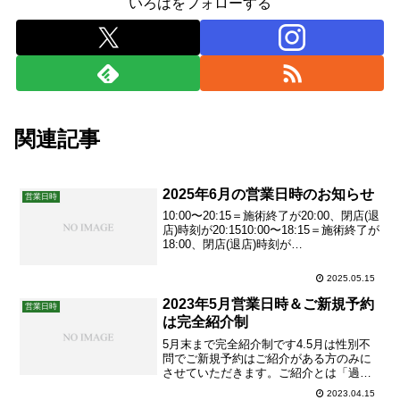
いろはをフォローする
関連記事
2025年6月の営業日時のお知らせ
営業日時
10:00〜20:15＝施術終了が20:00、閉店(退
店)時刻が20:1510:00〜18:15＝施術終了が
18:00、閉店(退店)時刻が
18:15_______5/31(土)・6/1(日)はお休
み、6/2(月)は15:00~20:15という変則的な
2025.05.15
営業日時となっております。6月...
2023年5月営業日時＆ご新規予約
営業日時
は完全紹介制
5月末まで完全紹介制です4.5月は性別不
問でご新規予約はご紹介がある方のみに
させていただきます。ご紹介とは「過去
にいろはをご利用くださったことが一度
2023.04.15