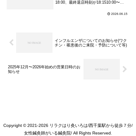
18:00、最終退店時刻が18:1510:00〜
15:15＝施術終了が15:00、最終退店時刻
が15:15---最終受付時刻はご予約内容によ
2026.06.15
って異なります。例①：初回予約(問診...
インフルエンザについてのお知らせ(ワク
チン・罹患後のご来院・予防について等)
2025年12月〜2026年始めの営業日時のお
知らせ
Copyright © 2021-2026 リラクはり灸いろは/西千葉駅から徒歩７分/
女性鍼灸師がいる鍼灸院/ All Rights Reserved.