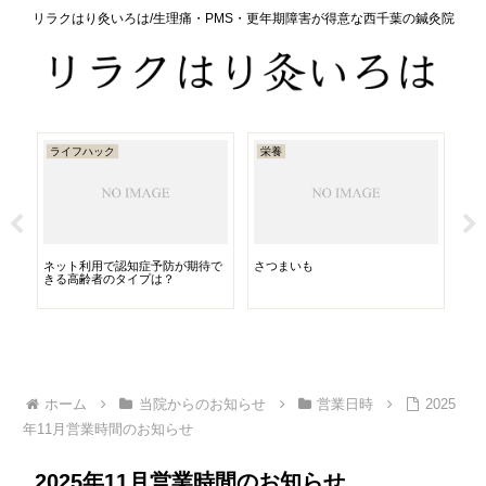
リラクはり灸いろは/生理痛・PMS・更年期障害が得意な西千葉の鍼灸院
ライフハック
栄養
セ
ネット利用で認知症予防が期待で
さつまいも
目
きる高齢者のタイプは？
ホーム
当院からのお知らせ
営業日時
2025
年11月営業時間のお知らせ
2025年11月営業時間のお知らせ