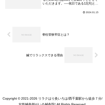
いただきます。-----祝日である12(月)と
23(金)は、日曜日と同様に18:00施術終
了、18:15閉店(退店)とさせていただきま
2024.01.15
す。ご注意下さいませ。現在新型コロナ
ウイルスの新しい...
脊柱管狭窄症とは？
鍼でリラックスできる理由
Copyright © 2021-2026 リラクはり灸いろは/西千葉駅から徒歩７分/
女性鍼灸師がいる鍼灸院/ All Rights Reserved.