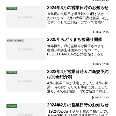
閉店時刻は18:15です(以前は17:15閉店で
した)。インフルエンザ・新型コロナウイ
2024年3月の営業日時のお知らせ
営業日時
ルス等のワクチン接種を受けられる場
今年度の火曜日は早仕舞いの日が多かっ
合、接種前...
たのですが、3月の火曜日夜は営業いたし
ます。そして土日祝日はすべて営業いた
します。引越しシーズンはぎっくり腰に
なる方が増えます。ぎっくり腰になる前
2024.02.15
に、事前にご予約をされてメンテナンス
されるのがお勧めです。インフルエン
2025年みどりまち盆踊り開催
ゆるいお知らせ
ザ・新型コロナウイルスの感染...
毎年恒例、緑町盆踊りが開催されます。
盆踊り概要主催団体のうちの一つ、
HELLO GARDENの公式発表によると 日
程：2025年7月26日（土）・27日（日）
※両日雨天の場合は盆踊りのみ28日
2025.07.18
（月）に順延 時間：16:00-21:00 場所：
緑町公園・ZOZOの広場・HELLO ...
2023年4月営業日時＆ご新規予約
営業日時
は完全紹介制
4月の営業日時が決定しました。3月の営
業日時のお知らせでも事前にお伝えした
通り、4.5月は性別不問でご新規予約はご
紹介がある方のみにさせていただきま
2023.03.15
す。男性は時期に関係なく完全に紹介制
です。女性はご紹介がないご新規予約は3
2024年2月の営業日時のお知らせ
営業日時
月中のお日にちをご指定し、ご予約くだ
【2024/02/05(月)追記】雪の予報が出てい
さいませ。ご紹介がない...
るため2/5(月)は16時で営業終了とさせて