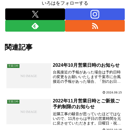
いろはをフォローする
関連記事
2024年10月営業日時のお知らせ
営業日時
台風接近の予報があった場合は予約日時
の変更をお願いいたします千葉市に台風
接近の予報があった場合、「別のお日に
ちに変更はいかがでしょうか？」と当院
からLINEまたはお電話にてご提案させて
2024.09.15
いただく場合がございます。お怪我など
を防ぐための対応です。どうか安全第一
2022年11月営業日時とご新規ご
営業日時
でのご来院をお願いいたし...
予約制限のお知らせ
近隣工事の騒音が思っていたほどではな
いので、11月からは平日の営業時間を元
に戻させていただきます。日曜日・祝日
は引き続き終日再来限定(初回予約不可)、
2022.10.15