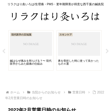
リラクはり灸いろは/生理痛・PMS・更年期障害が得意な西千葉の鍼灸院
現代医学の豆知識
スキンケア
セ
で
鍼はなぜ痛みを和らげる？〜 現代
鼻を骨折した時に使って良かった
悪
医学からみた鎮痛の仕組み
もの４選
ホーム
当院からのお知らせ
営業日時
2022
年2月営業日時のお知らせ
2022年2月営業日時のお知らせ