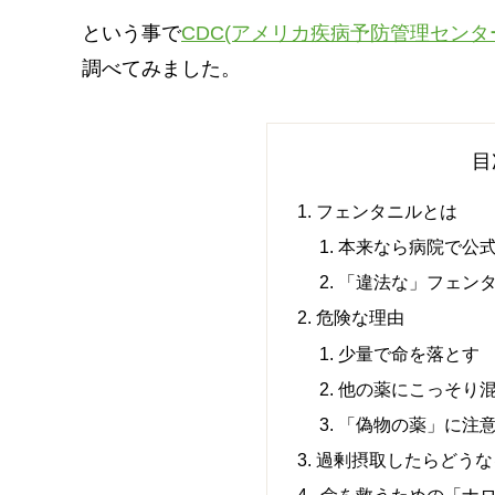
という事で
CDC(アメリカ疾病予防管理センタ
調べてみました。
目
フェンタニルとは
本来なら病院で公
「違法な」フェン
危険な理由
少量で命を落とす
他の薬にこっそり
「偽物の薬」に注
過剰摂取したらどうな