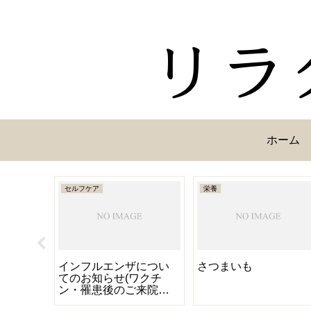
ホーム
セルフケア
栄養
追記あ
インフルエンザについ
さつまいも
月の営業日
てのお知らせ(ワクチ
ン・罹患後のご来院・
予防について等)