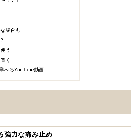
ロキソン」
要な場合も
？
を使う
に置く
べるYouTube動画
る強力な痛み止め