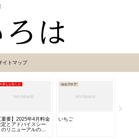
院
サイトマップ
大事なお知らせ
セルフケア
施術相談
【重要】2025年4月料金
いちご
膝へのP
改定とアドバイスシー
漿)関節
トのリニューアルのお
知らせ