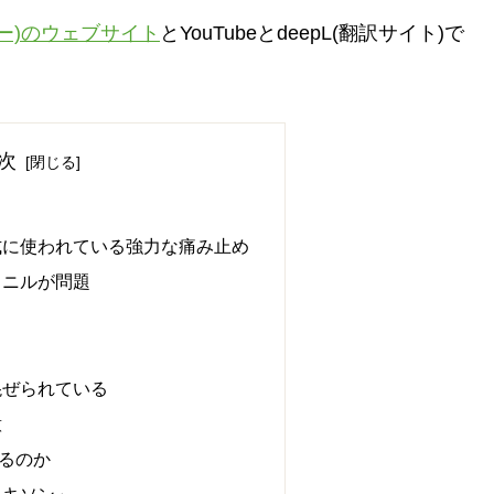
ー)のウェブサイト
とYouTubeとdeepL(翻訳サイト)で
次
式に使われている強力な痛み止め
タニルが問題
混ぜられている
意
るのか