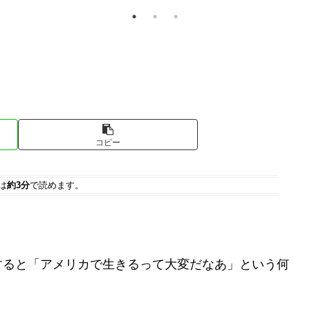
コピー
は
約3分
で読めます。
すると「アメリカで生きるって大変だなあ」という何