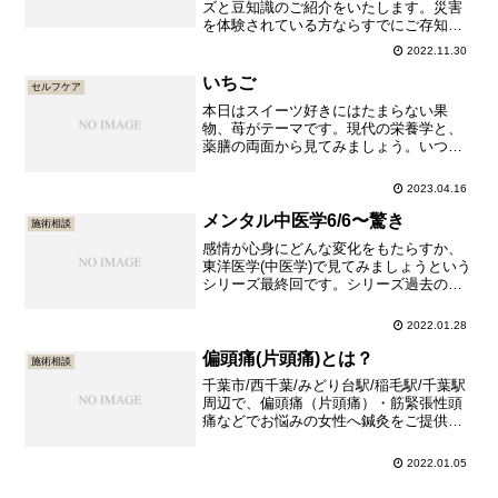
ズと豆知識のご紹介をいたします。災害
を体験されている方ならすでにご存知の
ものも多いと思いますが、まとめてみま
2022.11.30
した。寒さ対策エアコンを使わなくても
温まるグッズのご紹介です。種類はたく
いちご
セルフケア
さんあるので、ご自身でネットで検索さ
本日はスイーツ好きにはたまらない果
れるのがお勧めです。モバイル...
物、苺がテーマです。現代の栄養学と、
薬膳の両面から見てみましょう。いつも
の通り、千葉ネタが最後にあります。現
代の栄養学からみた苺に多く含まれる栄
2023.04.16
養素ビタミンCビタミンCの効果は白菜に
ついてのブログ投稿でもご紹介した通り
メンタル中医学6/6〜驚き
施術相談
です。苺でも白菜でもサプリメ...
感情が心身にどんな変化をもたらすか、
東洋医学(中医学)で見てみましょうという
シリーズ最終回です。シリーズ過去の投
稿は以下の通りです。メンタル中医学
1/6〜喜びメンタル中医学2/6〜怒りメン
2022.01.28
タル中医学3/6〜心配・不安メンタル中医
学4/6〜悲しみメンタル中医学5/6〜恐れ
偏頭痛(片頭痛)とは？
施術相談
今回は驚き...
千葉市/西千葉/みどり台駅/稲毛駅/千葉駅
周辺で、偏頭痛（片頭痛）・筋緊張性頭
痛などでお悩みの女性へ鍼灸をご提供し
ております。女性鍼灸師常駐の針灸院。
男性の方はご紹介予約のみ承っておりま
2022.01.05
す。