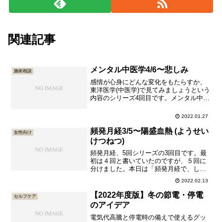
関連記事
メンタル中医学4/6〜悲しみ
施術相談
感情が心身にどんな変化をもたらすか、
東洋医学(中医学)で見てみましょうという
内容のシリーズ4回目です。メンタル中医
学シリーズの他の回は以下の通りです。
メンタル中医学1/6〜喜びメンタル中医学
2022.01.27
2/6〜怒りメンタル中医学3/6〜心配・不
安メンタル中医学5/6〜恐れメンタル中医
頻発月経3/5〜陽盛血熱 (ようせい
女性向け
学6/6...
けつねつ)
頻発月経、5回シリーズの3回目です。最
初は４回と書いていたのですが、５回に
分けました。本日は「頻発月経で、しか
も便秘で胸がうっすら苦しいです」とい
2022.02.13
う、陽盛血熱(ようせいけつねつ)による月
経先期(げっけいせんき)についてです。頻
【2022年度版】冬の節電・停電
セルフケア
発月経は、東洋医学でいうところの月経
のアイデア
先期(げっけいせん...
電気代高騰と停電時の備えで使えるグッ