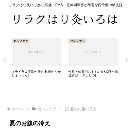
リラクはり灸いろは/生理痛・PMS・更年期障害が得意な西千葉の鍼灸院
セルフケア
セルフケア
ラ
ア
イライラ＆不眠〜肝火上炎[かんか
性格・体質別おすすめ食材2/8〜陽
ネ
の
じょうえん]
虚質[ようきょしつ]
き
ホーム
セルフケア
夏のお腹の冷え
夏のお腹の冷え