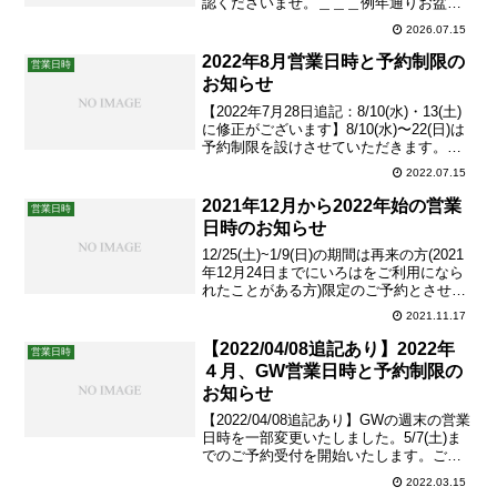
認くださいませ。＿＿＿例年通りお盆期
間は再来限定でのご予約受付とさせてい
2026.07.15
ただきます。8/9(日)〜16(日)は初回予約を
承っておりません、ご了承くださいま
2022年8月営業日時と予約制限の
営業日時
せ。初回ご予約ご希望の方は7月〜
お知らせ
8/8(土...
【2022年7月28日追記：8/10(水)・13(土)
に修正がございます】8/10(水)〜22(日)は
予約制限を設けさせていただきます。こ
の期間はリピーター様のみご予約可能、
2022.07.15
ご新規でのご予約受付は停止となりま
す。大沢出勤日は8/8(月)、22(月)です。不
2021年12月から2022年始の営業
営業日時
規則な営業日時となってお...
日時のお知らせ
12/25(土)~1/9(日)の期間は再来の方(2021
年12月24日までにいろはをご利用になら
れたことがある方)限定のご予約とさせて
いただきます。大沢によるリラクゼーシ
2021.11.17
ョンメニューご予約可能日は、13(月)、
24(金)、27(月)、1/7(金)となります。ここ
【2022/04/08追記あり】2022年
営業日時
数ヶ月、大沢担当の...
４月、GW営業日時と予約制限の
お知らせ
【2022/04/08追記あり】GWの週末の営業
日時を一部変更いたしました。5/7(土)ま
でのご予約受付を開始いたします。ご来
院の際は、引き続きマスク着用と手指の
2022.03.15
消毒をよろしくお願いいたします。予約