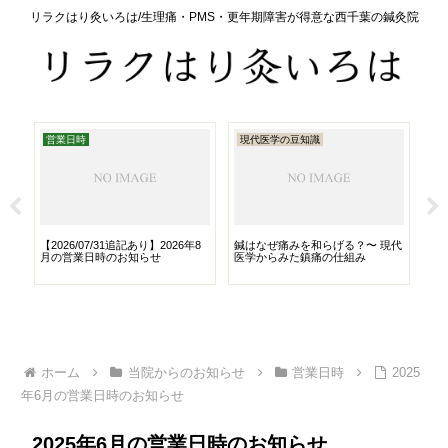
リラクはり灸いろは/生理痛・PMS・更年期障害が得意な西千葉の鍼灸院
営業日時
現代医学の豆知識
施
【2026/07/31追記あり】2026年8
鍼はなぜ痛みを和らげる？〜 現代
鍼
月の営業日時のお知らせ
医学からみた鎮痛の仕組み
り
ホーム
当院からのお知らせ
営業日時
2025
年6月の営業日時のお知らせ
2025年6月の営業日時のお知らせ