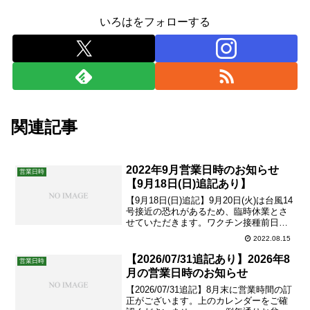
いろはをフォローする
関連記事
2022年9月営業日時のお知らせ
営業日時
【9月18日(日)追記あり】
【9月18日(日)追記】9月20日(火)は台風14
号接近の恐れがあるため、臨時休業とさ
せていただきます。ワクチン接種前日か
ら副反応有りの期間は、引き続き当院で
2022.08.15
の施術を控えられますようよろしくお願
い申し上げます。詳しくは下のリンクか
【2026/07/31追記あり】2026年8
営業日時
らご確認くださいませ。ワクチン接種前
月の営業日時のお知らせ
後の当院ご予約...
【2026/07/31追記】8月末に営業時間の訂
正がございます。上のカレンダーをご確