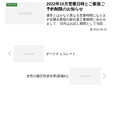
制限のお知らせ4/29(金)～5/8(日)の期間は
2022年10月営業日時とご新規ご
営業日時
ご新規でのご予約を停止し、再来の...
予約制限のお知らせ
通常とはかなり異なる営業時間になりま
す近隣企業様の新社屋工事期間に合わせ
まして、10月はお試し期間として当院の
営業時間を一部変更させていだきます。
2022.09.15
上にございますカレンダーの斜体フォン
トが「通常と異なる時刻」という目印に
なっております。来春の竣工まで不規則
な営業時間となる予定ではあ...
ダークチョコレート
女性の腹圧性尿失禁(尿漏れ)