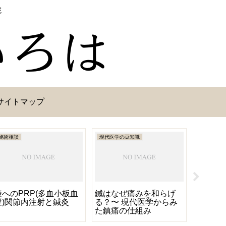
院
サイトマップ
施術相談
現代医学の豆知識
栄養
膝へのPRP(多血小板血
鍼はなぜ痛みを和らげ
さつま
漿)関節内注射と鍼灸
る？〜 現代医学からみ
た鎮痛の仕組み