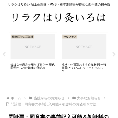
リラクはり灸いろは/生理痛・PMS・更年期障害が得意な西千葉の鍼灸院
現代医学の豆知識
セルフケア
営
で
鍼はなぜ痛みを和らげる？〜 現代
性格・体質別おすすめ食材8/8〜特
【2
医学からみた鎮痛の仕組み
稟質[とくひんしつ・とくりんし
月
つ]
ホーム
当院からのお知らせ
大事なお知らせ
問診票・同意書の事前記入可能＆初診料のお値引き方法
問診票・同意書の事前記入可能＆初診料の