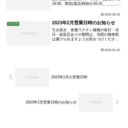
18:00、閉店(退店)時刻が18:15＿＿＿＿＿
7/5(土)と7/19(土)は混雑緩和のためリピー
ター様限定でご予約を承ります。初回ご
2025.06.15
予約希望の皆様にはご迷惑をおかけい
た...
2023年2月営業日時のお知らせ
営業日時
引き続き、各種ワクチン接種の前日・当
日・副反応ありの期間は、当院の御来院
は避けられますようお気をつけください
ませ。何か症状が現れた時、ワクチン又
は鍼灸のどちらの影響かを判別しやすく
2023.01.15
するためです。ご理解ご協力よろしくお
願い申し上げます。
2023年1月の営業日時
2023年2月営業日時のお知らせ