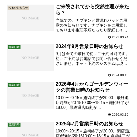
通り大沢出勤日は9/4(月)・18(月祝)に変更
となりました。９月からは女性はご紹介
ご来院されてから突然生理が来た
ゆるいお知らせ
なしでご予約可能です※男性は通常...
ら？
当院での、ナプキンと尿漏れパッドご用
意のお知らせです。ナプキンをご用意し
ております生理不順だったり閉経しそう
でしない、そんな方が多く通われるいろ
2022.03.24
はでは、生理用品(ナプキン)をご用意して
おります。「今日はまだ来る予定はない
2024年9月営業日時のお知らせ
営業日時
のに、いろはに着いてトイレに行ったら
9月は全ての曜日で初回ご予約可能です。
生理が始まっていた」「施...
初回ご予約はお電話でお問い合わせくだ
さいませ。ネット予約のシステムは現在
ございません。2回目からはLINEでのご
予約が可能です。初回ご予約の方法はこ
2024.08.15
ちら。そして数年振りのご予約の方が増
えています。「久しぶりすぎて行きづら
2026年4月からゴールデンウィー
営業日時
いなあ」なんて思われな...
クの営業日時のお知らせ
10:00〜20:15＝施術終了が20:00、最終退
店時刻が20:1510:00〜18:15＝施術終了が
18:00、最終退店時刻が
18:15____3/25(水)~4/1(水)は8連休をいた
2026.03.15
だきます。LINEのご予約お問い合わせの
み可能です、電話対応と施術は承ってお
2025年7月営業日時のお知らせ
営業日時
りません。ご迷...
10:00〜20:15＝施術終了が20:00、閉店(退
店)時刻が20:1510:00〜18:15＝施術終了が