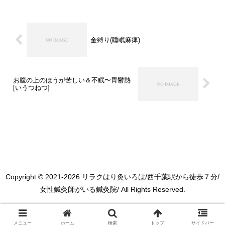
てなかった…」と不安になりますよね。
そこでよくある質問にお答えいたしま
す。発熱外来で診断済みの場合熱...
金縛り(睡眠麻痺)
お腹の上のほうが苦しい＆不眠〜胃鬱熱
[いうつねつ]
Copyright © 2021-2026 リラクはり灸いろは/西千葉駅から徒歩７分/
女性鍼灸師がいる鍼灸院/ All Rights Reserved.
メニュー
ホーム
検索
トップ
サイドバー