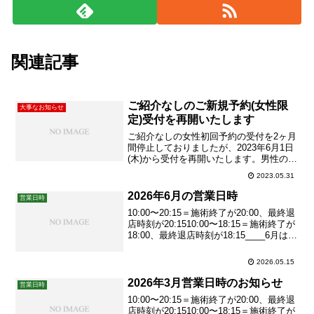
関連記事
ご紹介なしのご新規予約(女性限
大事なお知らせ
定)受付を再開いたします
ご紹介なしの女性初回予約の受付を2ヶ月
間停止しておりましたが、2023年6月1日
(木)から受付を再開いたします。男性の初
回予約は通常通りご紹介必須です。初回
2023.05.31
ご予約の際は必ず初回ご予約の際は必ず
お読みくださいを全て読まれてからお電
2026年6月の営業日時
営業日時
話をお願いいたします。ご紹介での初回
10:00〜20:15＝施術終了が20:00、最終退
予約希望の方は、...
店時刻が20:1510:00〜18:15＝施術終了が
18:00、最終退店時刻が18:15____6月は再
来限定の営業日はございません。どの営
業日も初回ご予約可能です。
2026.05.15
2026年3月営業日時のお知らせ
営業日時
10:00〜20:15＝施術終了が20:00、最終退
店時刻が20:1510:00〜18:15＝施術終了が