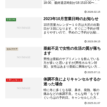
18:00、最終退店時刻が18:1510:00〜
14:15＝施術終了が14:00、最終退店時刻
が14:1510:00〜13:45＝施術終了が
2026.02.15
13:30、最終退店時刻が13:45...
2023年10月営業日時のお知らせ
営業日時
10月営業カレンダー１０月は大沢の出勤
日が３回になります。すぐにご予約が埋
まりやすいので、早めのご予約がお勧め
です。コロナ発症日を0日目として、11日
目からご来院可能発症日を0日目として、
2023.09.15
11日目からご来院可能です。ただし体温
が37.5℃以上の場合は施術不可です。10
亜鉛不足で女性の生活の質が落ち
セルフケア
日目まではご...
ます
男性は亜鉛のサプリメントを飲んでいる
方が多いと思いますが(男性ホルモン対
策)、女性はあまり亜鉛に興味がない方が
もしかして多いかもしれません。しかし
2025.07.11
亜鉛が不足すると女性にとってどんなこ
とが起きるのでしょうか？※忙しい方は
体調不良によりキャンセルするか
大事なお知らせ
見出しと太文字だけでもご確認ください
迷った場合
ませ。肌荒れ・抜け毛亜鉛が...
特に冬に多くなる咳、鼻水、発熱、喉の
痛みなどの体調不良。そんな時「もうす
ぐいろはの予約日。キャンセルした方が
いいのかな？予約したときは体調が良か
2025.01.07
ったから、今こんな風になるなんて思っ