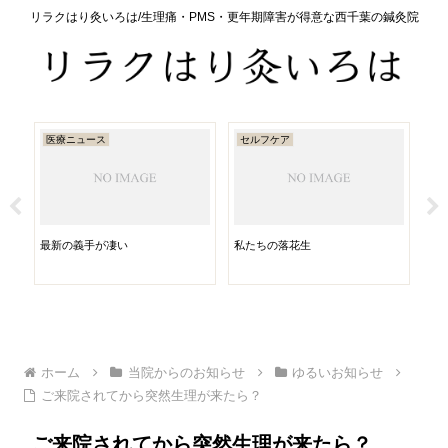
リラクはり灸いろは/生理痛・PMS・更年期障害が得意な西千葉の鍼灸院
医療ニュース
セルフケア
セ
ら
最新の義手が凄い
私たちの落花生
性格
・予
稟
つ]
ホーム
当院からのお知らせ
ゆるいお知らせ
ご来院されてから突然生理が来たら？
ご来院されてから突然生理が来たら？