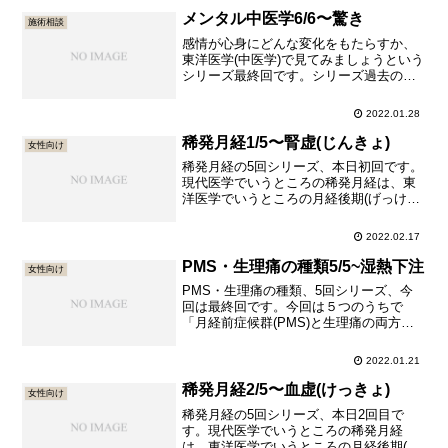
メンタル中医学6/6〜驚き
施術相談
感情が心身にどんな変化をもたらすか、
東洋医学(中医学)で見てみましょうという
シリーズ最終回です。シリーズ過去の投
稿は以下の通りです。メンタル中医学
1/6〜喜びメンタル中医学2/6〜怒りメン
2022.01.28
タル中医学3/6〜心配・不安メンタル中医
学4/6〜悲しみメンタル中医学5/6〜恐れ
稀発月経1/5〜腎虚(じんきょ)
女性向け
今回は驚き...
稀発月経の5回シリーズ、本日初回です。
現代医学でいうところの稀発月経は、東
洋医学でいうところの月経後期(げっけい
こうき)にあたります。月経後期(げっけい
こうき)は、予定よりも7日以上遅く、ひ
2022.02.17
どい時は3〜5ヶ月に1回の周期で生理が来
ることが2サイクル以上続いている状態を
PMS・生理痛の種類5/5~湿熱下注
女性向け
言います。毎...
PMS・生理痛の種類、5回シリーズ、今
回は最終回です。今回は５つのうちで
「月経前症候群(PMS)と生理痛の両方が
あって、おりものが多いんです」とお悩
みの方に多い体質である、湿熱下注(しつ
2022.01.21
ねつかちゅう)についてご説明いたしま
す。過去の回はこちらですPMS・生理痛
稀発月経2/5〜血虚(けっきょ)
女性向け
の種類1/5~気血両...
稀発月経の5回シリーズ、本日2回目で
す。現代医学でいうところの稀発月経
は、東洋医学でいうところの月経後期(げ