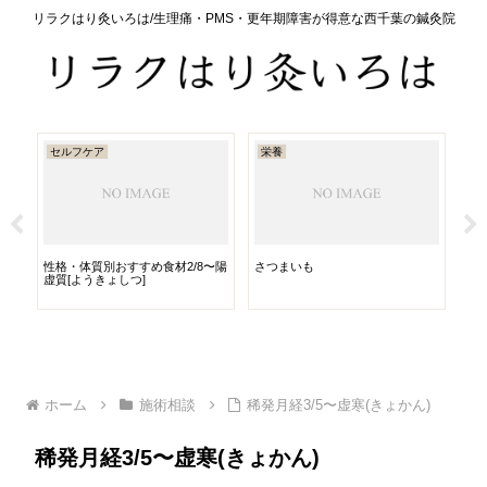
リラクはり灸いろは/生理痛・PMS・更年期障害が得意な西千葉の鍼灸院
セルフケア
栄養
セ
性格・体質別おすすめ食材2/8〜陽
さつまいも
は
虚質[ようきょしつ]
ホーム
施術相談
稀発月経3/5〜虚寒(きょかん)
稀発月経3/5〜虚寒(きょかん)