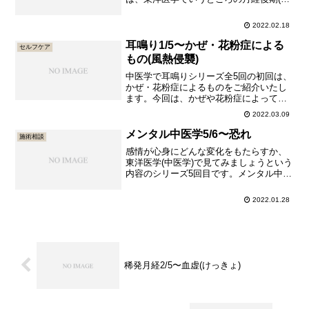
っけいこうき)にあたります。稀発月経シ
リーズ、他の投稿予定は次の通りです。
2022.02.18
稀発月経1/5〜腎虚(じんきょ)稀発月経
3/5〜虚寒(きょかん)稀発月経4/5〜実寒(じ
耳鳴り1/5〜かぜ・花粉症による
セルフケア
っかん)稀...
もの(風熱侵襲)
中医学で耳鳴りシリーズ全5回の初回は、
かぜ・花粉症によるものをご紹介いたし
ます。今回は、かぜや花粉症によって耳
鳴りが起きる、風熱侵襲(ふうねつしんし
2022.03.09
ゅう)をご案内いたします風熱侵襲(ふうね
つしんしゅう)による耳鳴り以外の症状耳
メンタル中医学5/6〜恐れ
施術相談
鳴り以外に、以下の症状の中から複数が
感情が心身にどんな変化をもたらすか、
現れます。 かぜ症...
東洋医学(中医学)で見てみましょうという
内容のシリーズ5回目です。メンタル中医
学シリーズの他の回は以下の通りです。
メンタル中医学1/6〜喜びメンタル中医学
2022.01.28
2/6〜怒りメンタル中医学3/6〜心配・不
安メンタル中医学4/6〜悲しみメンタル中
医学6/...
稀発月経2/5〜血虚(けっきょ)