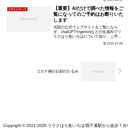
可、再来限定でのご予約受付を実施いた
します。また、5月後半と6月前半の土日
【重要】AIだけで調べた情報をご
大事なお知らせ
は再来予約限定とさせていただきます。
覧になってのご予約はお断りいた
ご迷惑をおかけいたします...
します
当院の公式ウェブサイトをご覧になら
ず、chatGPTやgeminiなどの生成AIでリ
ラクはり灸いろはについて知り、ご予約
電話をかけようとしていらっしゃる方へ
2025.07.09
向けての投稿です。生成AIでしか情報を
収集せずご予約電話することを禁止しま
すchatGPTやgemini等で当院について知
り...
コロナ禍のお顔のたるみ
Copyright © 2021-2026 リラクはり灸いろは/西千葉駅から徒歩７分/