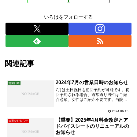
いろはをフォローする
関連記事
2024年7月の営業日時のお知らせ
営業日時
7月は土日祝日も初回予約が可能です。初
回予約される場合、通常通り男性はご紹
介必須、女性はご紹介不要です。当院は
引き続きマスクの着用をお願いいたして
おります。病院と同様です。もしマスク
2024.06.15
を忘れた場合、30円でマスクをご購入い
ただきます。ご理解・ご協力をお願いい
【重要】2025年4月料金改定とア
大事なお知らせ
たします。8月中旬あたり...
ドバイスシートのリニューアルの
お知らせ