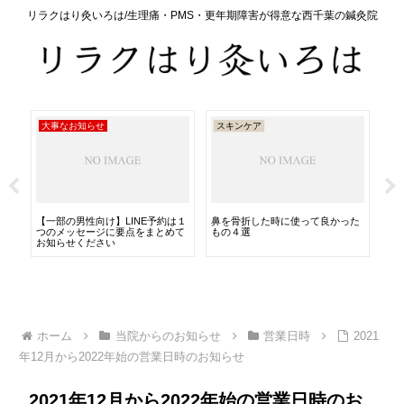
リラクはり灸いろは/生理痛・PMS・更年期障害が得意な西千葉の鍼灸院
大事なお知らせ
スキンケア
医
で
【一部の男性向け】LINE予約は１
鼻を骨折した時に使って良かった
フ
つのメッセージに要点をまとめて
もの４選
お知らせください
ホーム
当院からのお知らせ
営業日時
2021
年12月から2022年始の営業日時のお知らせ
2021年12月から2022年始の営業日時のお