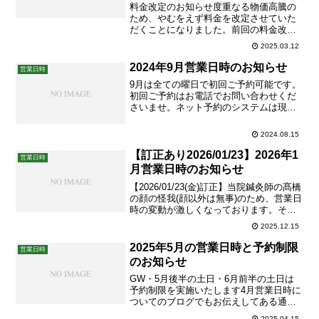
料金改定のお知らせ度重なる物価高騰の
ため、やむをえず料金を改定させていた
だくことになりました。前回の料金改定
は2023年1月でした。以降、鍼・お灸・使
2025.03.12
い捨てシーツ・その他諸々の仕入れ価
格、光熱費が高騰しております。個人的
2024年9月営業日時のお知らせ
営業日時
なやりくりでは追いつかなくなってしま
9月は全ての曜日で初回ご予約可能です。
いました。結果、現行料金...
初回ご予約はお電話でお問い合わせくだ
さいませ。ネット予約のシステムは現在
ございません。2回目からはLINEでのご
予約が可能です。初回ご予約の方法はこ
2024.08.15
ちら。そして数年振りのご予約の方が増
えています。「久しぶりすぎて行きづら
【訂正あり2026/01/23】2026年1
営業日時
いなあ」なんて思われな...
月営業日時のお知らせ
【2026/01/23(金)訂正】当院鍼灸師の髙橋
の顔の怪我(顔以外は無事)のため、営業日
時の変動が激しくなっております。その
ためカレンダー画像は削除いたしまし
2025.12.15
た。予約状況と営業時間は「近日予約空
き状況」からご確認くださいませ。
2025年5月の営業日時と予約制限
営業日時
——-10:00〜20:15＝施術終了が20:00、...
のお知らせ
GW・5月後半の土日・6月前半の土日は
予約制限を実施いたします4月営業日時に
ついてのブログでもお伝えしてある通
り、ゴールデンウィークは初回ご予約不
2025.04.15