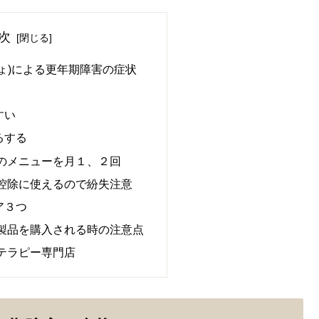
次
ょ)による更年期障害の症状
すい
るする
のメニューを月１、２回
控除に使えるので紛失注意
ア３つ
製品を購入される時の注意点
テラピー専門店