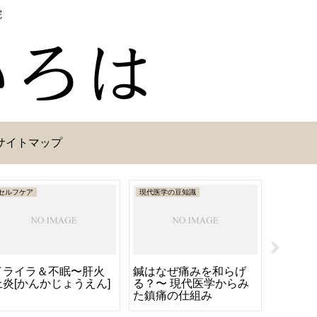
院
サイトマップ
セルフケア
現代医学の豆知識
ライフハッ
イライラ＆不眠〜肝火
鍼はなぜ痛みを和らげ
ネット
上炎[かんかじょうえん]
る？〜 現代医学からみ
防が期
た鎮痛の仕組み
のタイ