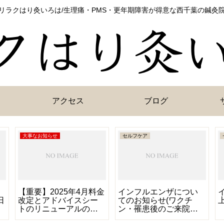
リラクはり灸いろは/生理痛・PMS・更年期障害が得意な西千葉の鍼灸
アクセス
ブログ
大事なお知らせ
セルフケア
【重要】2025年4月料金
インフルエンザについ
日
改定とアドバイスシー
てのお知らせ(ワクチ
トのリニューアルのお
ン・罹患後のご来院・
知らせ
予防について等)