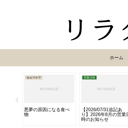
ホーム
セルフケア
営業日時
恐怖
悪夢の原因になる食べ
【2026/07/31追記あ
物
り】2026年8月の営業
時のお知らせ