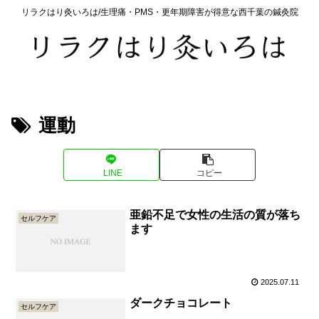
リラクはり灸いろは/生理痛・PMS・更年期障害が得意な西千葉の鍼灸院
運動
LINE
コピー
亜鉛不足で女性の生活の質が落ち
セルフケア
ます
2025.07.11
ダークチョコレート
セルフケア